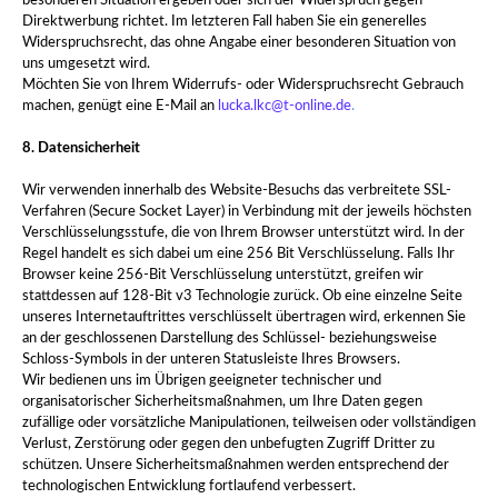
besonderen Situation ergeben oder sich der Widerspruch gegen
Direktwerbung richtet. Im letzteren Fall haben Sie ein generelles
Widerspruchsrecht, das ohne Angabe einer besonderen Situation von
uns umgesetzt wird.
Möchten Sie von Ihrem Widerrufs- oder Widerspruchsrecht Gebrauch
machen, genügt eine E-Mail an
lucka.lkc@t-online.de
.
8. Datensicherheit
Wir verwenden innerhalb des Website-Besuchs das verbreitete SSL-
Verfahren (Secure Socket Layer) in Verbindung mit der jeweils höchsten
Verschlüsselungsstufe, die von Ihrem Browser unterstützt wird. In der
Regel handelt es sich dabei um eine 256 Bit Verschlüsselung. Falls Ihr
Browser keine 256-Bit Verschlüsselung unterstützt, greifen wir
stattdessen auf 128-Bit v3 Technologie zurück. Ob eine einzelne Seite
unseres Internetauftrittes verschlüsselt übertragen wird, erkennen Sie
an der geschlossenen Darstellung des Schlüssel- beziehungsweise
Schloss-Symbols in der unteren Statusleiste Ihres Browsers.
Wir bedienen uns im Übrigen geeigneter technischer und
organisatorischer Sicherheitsmaßnahmen, um Ihre Daten gegen
zufällige oder vorsätzliche Manipulationen, teilweisen oder vollständigen
Verlust, Zerstörung oder gegen den unbefugten Zugriff Dritter zu
schützen. Unsere Sicherheitsmaßnahmen werden entsprechend der
technologischen Entwicklung fortlaufend verbessert.