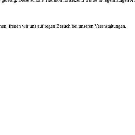
efertig. Diese schöne Tradition fortsetzend wurde in regelmäßigen Ab
nnen, freuen wir uns auf regen Besuch bei unseren Veranstaltungen.