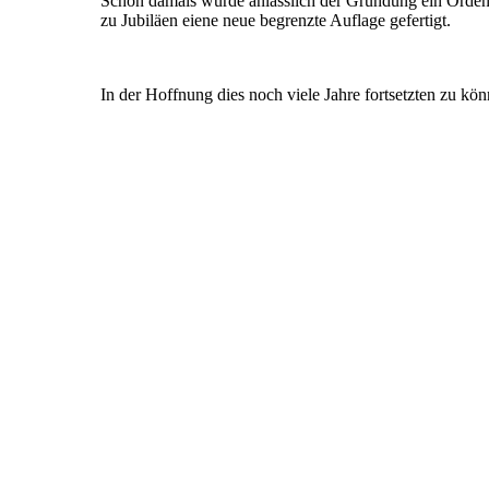
Schon damals wurde anlässlich der Gründung ein Orden g
zu Jubiläen eiene neue begrenzte Auflage gefertigt.
In der Hoffnung dies noch viele Jahre fortsetzten zu kö